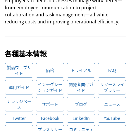
employees. It helps businesses manage work better—
from employee communication to project
collaboration and task management—all while
reducing costs and improving operational efficiency.
各種基本情報
製品ウェブサ
価格
トライアル
FAQ
イト
インテグレー
開発者向けガ
リソースライ
運用ガイド
ションガイド
イド
ブラリー
ナレッジベー
サポート
ブログ
ニュース
ス
Twitter
Facebook
LinkedIn
YouTube
プレスリリー
コミュニティ